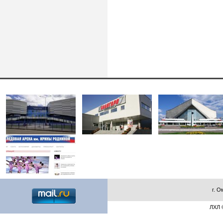
г. О
ЛХЛ ©