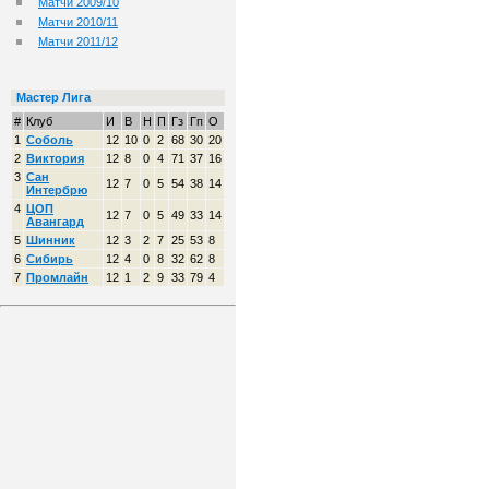
Матчи 2009/10
Матчи 2010/11
Матчи 2011/12
Мастер Лига
#
Клуб
И
В
Н
П
Гз
Гп
О
1
Соболь
12
10
0
2
68
30
20
2
Виктория
12
8
0
4
71
37
16
3
Сан
12
7
0
5
54
38
14
Интербрю
4
ЦОП
12
7
0
5
49
33
14
Авангард
5
Шинник
12
3
2
7
25
53
8
6
Сибирь
12
4
0
8
32
62
8
7
Промлайн
12
1
2
9
33
79
4