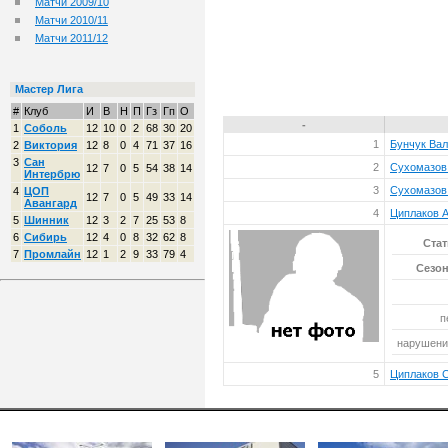
Матчи 2009/10
Матчи 2010/11
Матчи 2011/12
Мастер Лига
#
Клуб
И
В
Н
П
Гз
Гп
О
-
1
Соболь
12
10
0
2
68
30
20
1
Бунчук Ва
2
Виктория
12
8
0
4
71
37
16
3
Сан
2
Сухомазов
12
7
0
5
54
38
14
Интербрю
3
Сухомазов
4
ЦОП
12
7
0
5
49
33
14
Авангард
4
Циплаков 
5
Шинник
12
3
2
7
25
53
8
6
Сибирь
12
4
0
8
32
62
8
Стат
7
Промлайн
12
1
2
9
33
79
4
Сезон
п
нарушений
5
Циплаков 