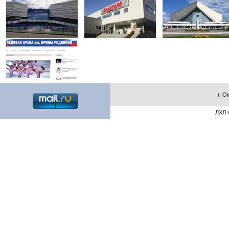
г. О
ЛХЛ ©