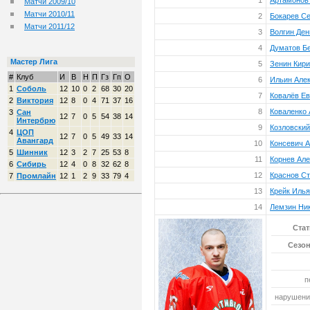
1
Артамонов
Матчи 2009/10
Матчи 2010/11
2
Бокарев Се
Матчи 2011/12
3
Волгин Де
4
Думатов Бе
Мастер Лига
5
Зенин Кир
#
Клуб
И
В
Н
П
Гз
Гп
О
6
Ильин Але
1
Соболь
12
10
0
2
68
30
20
7
Ковалёв Ев
2
Виктория
12
8
0
4
71
37
16
8
Коваленко
3
Сан
12
7
0
5
54
38
14
Интербрю
9
Козловски
4
ЦОП
12
7
0
5
49
33
14
Авангард
10
Консевич 
5
Шинник
12
3
2
7
25
53
8
11
Корнев Але
6
Сибирь
12
4
0
8
32
62
8
12
Краснов С
7
Промлайн
12
1
2
9
33
79
4
13
Крейк Илья
14
Лемзин Ник
Стат
Сезон
п
нарушений