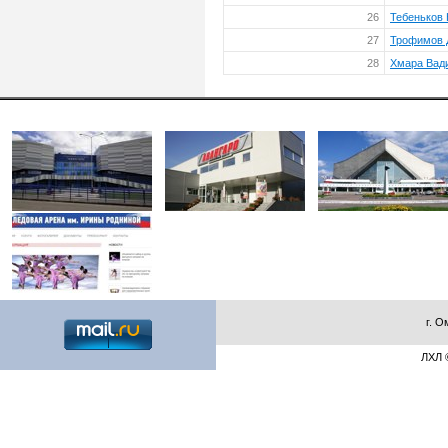
26
Тебеньков
27
Трофимов 
28
Хмара Вад
г. О
ЛХЛ ©