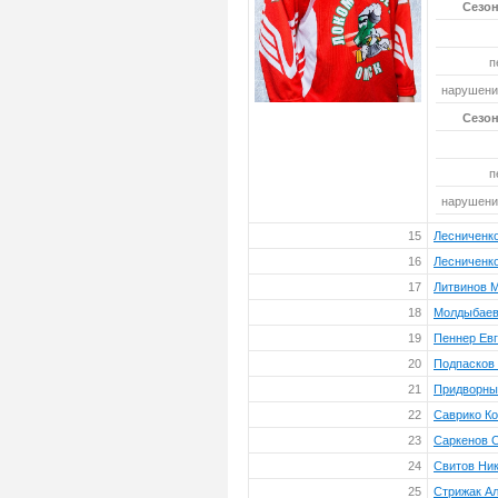
Сезон
п
нарушений
Сезон
п
нарушений
15
Лесниченк
16
Лесниченк
17
Литвинов 
18
Молдыбаев
19
Пеннер Ев
20
Подпасков
21
Придворны
22
Саврико Ко
23
Саркенов 
24
Свитов Ни
25
Стрижак А