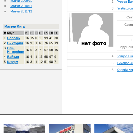
Матчи 2009/10
2
Гурьев Ва
Матчи 2010/11
3
Гызбыхтов
Матчи 2011/12
Ста
Сезон
Мастер Лига
#
Клуб
И
В
Н
П
Гз
Гп
О
1
Соболь
16
15
0
1
99
41
30
2
Виктория
16
9
1
6
76
65
19
нарушени
3
Сан-
16
6
3
7
57
58
15
Интербрю
4
Копцов Ви
4
Байкал
16
4
1
11
68
97
9
5
Штурм
16
3
1
12
51
90
7
5
Тихонов А
6
Хариби Ки