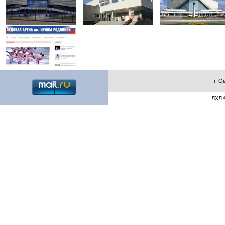
г. О
ЛХЛ ©