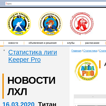
новости
объявления и решения
клубы
расписание
Статистика лиги
Главная
/
Статистика
/
Стати
Keeper Pro
НОВОСТИ
ЛХЛ
-
16.03.2020
Титан