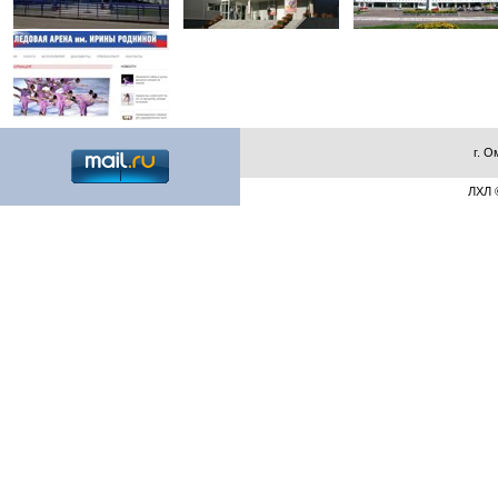
г. О
ЛХЛ ©