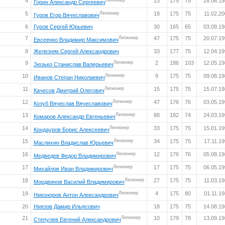
4
Легионер
23
175
75
28.06.1
Горин Александр Сергеевич
5
Легионер
18
175
75
11.02.20
Гуров Егор Вячеславович
6
Гуров Сергей Юрьевич
30
165
65
03.09.1
7
Легионер
47
175
75
20.07.1
Евсеенко Владимир Максимович
8
Железняк Сергей Александрович
33
177
75
12.04.1
9
Легионер
2
186
103
12.05.1
Зюзько Станислав Валерьевич
10
Легионер
9
175
75
09.08.1
Иванов Степан Николаевич
11
Легионер
15
175
75
15.07.1
Качесов Дмитрий Олегович
12
Легионер
47
176
76
03.05.1
Козуб Вячеслав Вячеславович
13
Легионер
88
182
74
24.03.1
Комаров Александр Евгеньевич
14
Легионер
33
175
75
15.01.1
Кондауров Борис Алексеевич
15
Легионер
34
175
75
17.11.19
Маслихин Владислав Юрьевич
16
Легионер
12
176
76
05.08.1
Медведев Федор Владимирович
17
Легионер
17
175
75
06.05.1
Михайлов Иван Владимирович
18
Легионер
27
175
75
11.03.19
Мордвинов Василий Владимирович
19
Легионер
4
175
80
01.11.19
Никоноров Антон Александрович
20
Ниязов Дамир Ильясович
18
175
75
14.08.1
21
Легионер
10
179
78
13.09.1
Степулев Евгений Александрович