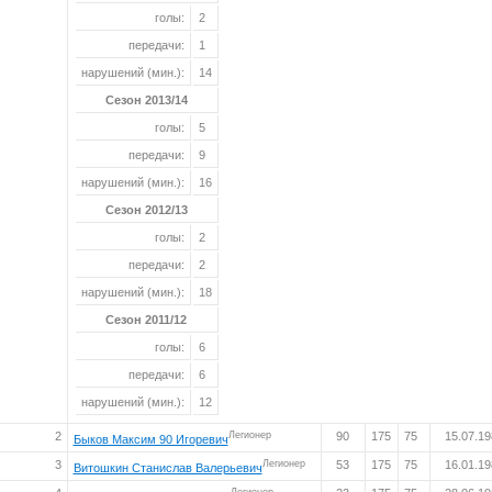
голы:
2
передачи:
1
нарушений (мин.):
14
Сезон 2013/14
голы:
5
передачи:
9
нарушений (мин.):
16
Сезон 2012/13
голы:
2
передачи:
2
нарушений (мин.):
18
Сезон 2011/12
голы:
6
передачи:
6
нарушений (мин.):
12
2
Легионер
90
175
75
15.07.1
Быков Максим 90 Игоревич
3
Легионер
53
175
75
16.01.1
Витошкин Станислав Валерьевич