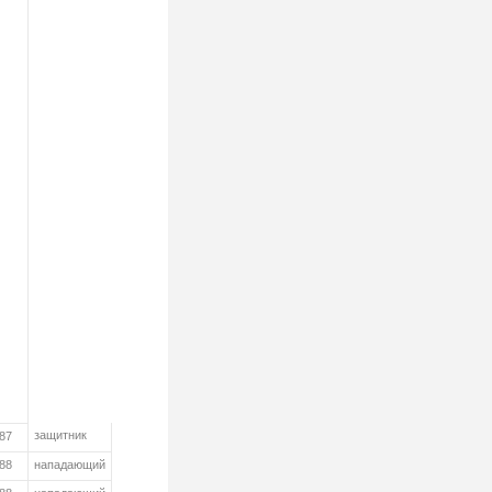
защитник
987
988
нападающий