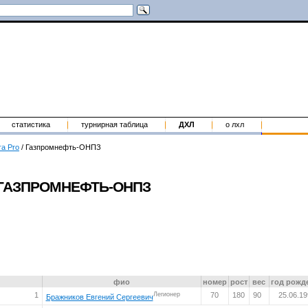
статистика
турнирная таблица
ДХЛ
о лхл
га Pro
/
Газпромнефть-ОНПЗ
ГАЗПРОМНЕФТЬ-ОНПЗ
фио
номер
рост
вес
год рожд
1
Легионер
70
180
90
25.06.1
Бражников Евгений Сергеевич