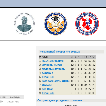
Регулярный Keeper Pro 2019/20
#
Клуб
И
В
Н
П
Гз
Гп
О
1
ПСО (Экибастуз)
15
9
2
4
66
52
20
2
Ястребы (ЮХЛ)
12
8
1
3
65
36
17
3
Ледовые ястребы
10
8
1
1
62
21
17
4
Акварио
10
6
2
2
33
30
14
5
Титан 18+
12
5
2
5
48
48
12
6
Газпромнефть-ОНПЗ
11
6
0
5
55
42
12
7
ОАБИИ
12
1
0
11
34
70
2
8
Sea Bear
5
1
0
4
14
27
2
9
Титан 40+
9
0
0
9
15
66
0
ения
амплуа
Сегодня день рождения отмечают:
990
защитник
Титан 40+