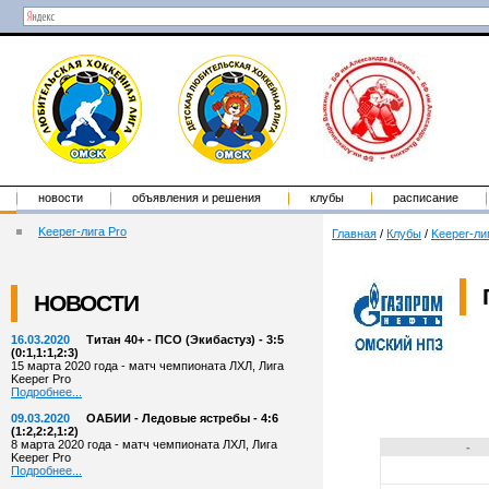
новости
объявления и решения
клубы
расписание
Keeper-лига Pro
Главная
/
Клубы
/
Keeper-ли
НОВОСТИ
16.03.2020
Титан 40+ - ПСО (Экибастуз) - 3:5
(0:1,1:1,2:3)
15 марта 2020 года - матч чемпионата ЛХЛ, Лига
Keeper Pro
Подробнее...
09.03.2020
ОАБИИ - Ледовые ястребы - 4:6
(1:2,2:2,1:2)
8 марта 2020 года - матч чемпионата ЛХЛ, Лига
-
Keeper Pro
Подробнее...