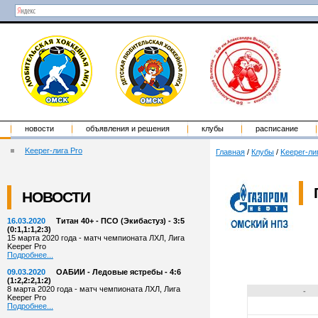
новости
объявления и решения
клубы
расписание
Keeper-лига Pro
Главная
/
Клубы
/
Keeper-ли
НОВОСТИ
16.03.2020
Титан 40+ - ПСО (Экибастуз) - 3:5
(0:1,1:1,2:3)
15 марта 2020 года - матч чемпионата ЛХЛ, Лига
Keeper Pro
Подробнее...
09.03.2020
ОАБИИ - Ледовые ястребы - 4:6
(1:2,2:2,1:2)
8 марта 2020 года - матч чемпионата ЛХЛ, Лига
-
Keeper Pro
Подробнее...