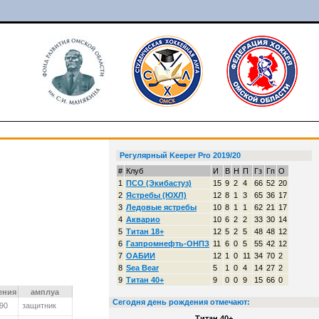
Регулярный Keeper Pro 2019/20
#
Клуб
И
В
Н
П
Гз
Гп
О
1
ПСО (Экибастуз)
15
9
2
4
66
52
20
2
Ястребы (ЮХЛ)
12
8
1
3
65
36
17
3
Ледовые ястребы
10
8
1
1
62
21
17
4
Акварио
10
6
2
2
33
30
14
5
Титан 18+
12
5
2
5
48
48
12
6
Газпромнефть-ОНПЗ
11
6
0
5
55
42
12
7
ОАБИИ
12
1
0
11
34
70
2
8
Sea Bear
5
1
0
4
14
27
2
9
Титан 40+
9
0
0
9
15
66
0
ения
амплуа
Сегодня день рождения отмечают:
990
защитник
Титан 40+