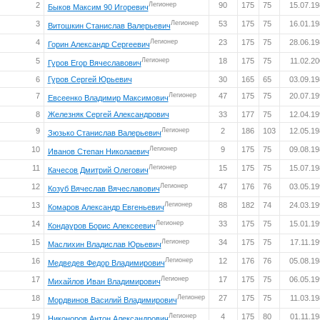
2
Легионер
90
175
75
15.07.1
Быков Максим 90 Игоревич
3
Легионер
53
175
75
16.01.1
Витошкин Станислав Валерьевич
4
Легионер
23
175
75
28.06.1
Горин Александр Сергеевич
5
Легионер
18
175
75
11.02.20
Гуров Егор Вячеславович
6
Гуров Сергей Юрьевич
30
165
65
03.09.1
7
Легионер
47
175
75
20.07.1
Евсеенко Владимир Максимович
8
Железняк Сергей Александрович
33
177
75
12.04.1
9
Легионер
2
186
103
12.05.1
Зюзько Станислав Валерьевич
10
Легионер
9
175
75
09.08.1
Иванов Степан Николаевич
11
Легионер
15
175
75
15.07.1
Качесов Дмитрий Олегович
12
Легионер
47
176
76
03.05.1
Козуб Вячеслав Вячеславович
13
Легионер
88
182
74
24.03.1
Комаров Александр Евгеньевич
14
Легионер
33
175
75
15.01.1
Кондауров Борис Алексеевич
15
Легионер
34
175
75
17.11.19
Маслихин Владислав Юрьевич
16
Легионер
12
176
76
05.08.1
Медведев Федор Владимирович
17
Легионер
17
175
75
06.05.1
Михайлов Иван Владимирович
18
Легионер
27
175
75
11.03.19
Мордвинов Василий Владимирович
19
Легионер
4
175
80
01.11.19
Никоноров Антон Александрович