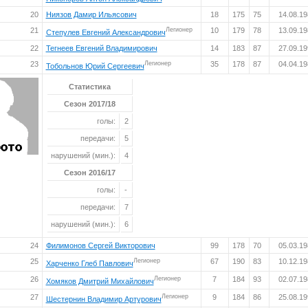
20
Ниязов Дамир Ильясович
18
175
75
14.08.1
21
Легионер
10
179
78
13.09.1
Степулев Евгений Александрович
22
Тегнеев Евгений Владимирович
14
183
87
27.09.1
23
Легионер
35
178
87
04.04.1
Тобольнов Юрий Сергеевич
Статистика
Сезон 2017/18
голы:
2
передачи:
5
нарушений (мин.):
4
Сезон 2016/17
голы:
-
передачи:
7
нарушений (мин.):
6
24
Филимонов Сергей Викторович
99
178
70
05.03.1
25
Легионер
67
190
83
10.12.1
Харченко Глеб Павлович
26
Легионер
7
184
93
02.07.1
Хомяков Дмитрий Михайлович
27
Легионер
9
184
86
25.08.1
Шестернин Владимир Артурович