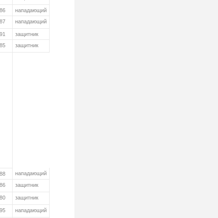
986
нападающий
987
нападающий
991
защитник
985
защитник
нападающий
988
986
защитник
980
защитник
995
нападающий