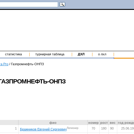
статистика
турнирная таблица
ДХЛ
о лхл
га Pro
/
Газпромнефть-ОНПЗ
ГАЗПРОМНЕФТЬ-ОНПЗ
фио
номер
рост
вес
год рожд
1
Легионер
70
180
90
25.06.1
Бражников Евгений Сергеевич