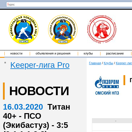
новости
объявления и решения
клубы
расписание
Keeper-лига Pro
Главная
/
Клубы
/
Keeper-лиг
НОВОСТИ
16.03.2020
Титан
40+ - ПСО
-
(Экибастуз) - 3:5