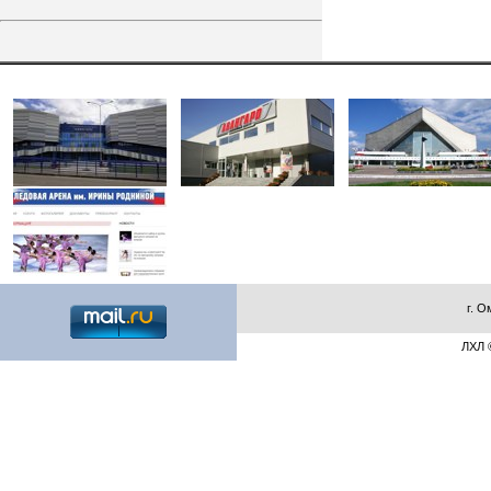
г. О
ЛХЛ ©